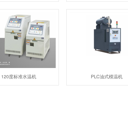
120度标准水温机
PLC油式模温机