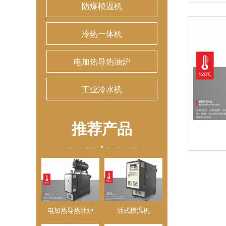
防爆模温机
冷热一体机
电加热导热油炉
工业冷水机
推荐产品
电加热导热油炉
油式模温机