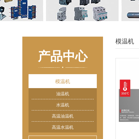
模温机
产品中心
模温机
油温机
水温机
高温油温机
高温水温机