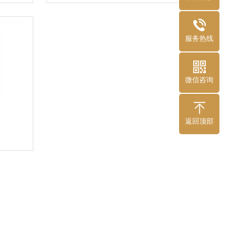
服务热线
微信咨询
返回顶部