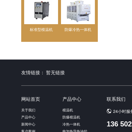
标准型模温机
防爆冷热一体机
友情链接：
暂无链接
网站首页
产品中心
联系我们
关于我们
模温机
24小时服
产品中心
防爆模温机
136 502
新闻中心
冷热一体机
客户案例
电加热导热油炉