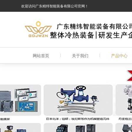
欢迎访问广东精纬智能装备有限公司官网！
网站首页
关于我们
产品中心